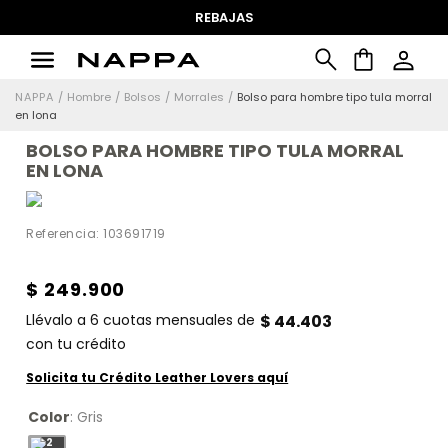
REBAJAS
Hombre
Bolsos
Morrales
Bolso para hombre tipo tula morral
en lona
BOLSO PARA HOMBRE TIPO TULA MORRAL
EN LONA
Referencia
:
103691719
$
249
.
900
Llévalo a
6
cuotas mensuales de
$
44
.
403
con tu crédito
Solicita tu Crédito Leather Lovers aquí
Color
:
Gris