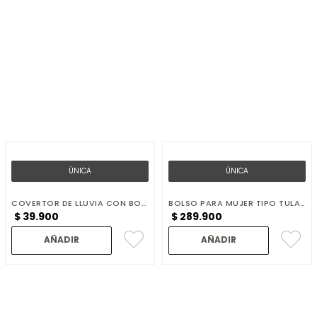
ÚNICA
ÚNICA
COVERTOR DE LLUVIA CON BOLSA PORTABLE
BOLSO PARA MUJER TIPO TULA MORRAL FUNCIONAL CON BANDOLERA Y MONEDERO REMOVIBLE
$
39
.
900
$
289
.
900
AÑADIR
AÑADIR