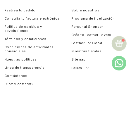
Rastrea tu pedido
Sobre nosotros
Consulta tu factura electrónica
Programa de fidelización
Política de cambios y
Personal Shopper
devoluciones
Crédito Leather Lovers
Términos y condiciones
Leather For Good
Condiciones de actividades
comerciales
Nuestras tiendas
Nuestras políticas
Sitemap
Línea de transparencia
Países
Contáctanos
Perú
¿Cómo comprar?
Chile
Panamá
Crece con nosotros
Guatemala
¿Quieres ser distribuidor?
Estados Unidos
Ventas Institucionales
Salvador
Compra institucional
Costa Rica