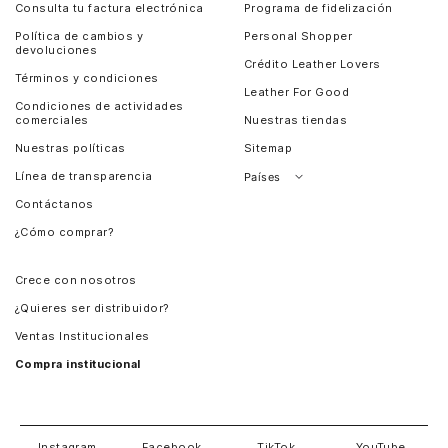
Consulta tu factura electrónica
Programa de fidelización
Política de cambios y
Personal Shopper
devoluciones
Crédito Leather Lovers
Términos y condiciones
Leather For Good
Condiciones de actividades
comerciales
Nuestras tiendas
Nuestras políticas
Sitemap
Línea de transparencia
Países
Contáctanos
Perú
¿Cómo comprar?
Chile
Panamá
Crece con nosotros
Guatemala
¿Quieres ser distribuidor?
Estados Unidos
Ventas Institucionales
Salvador
Compra institucional
Costa Rica
Instagram
Facebook
TikTok
YouTube