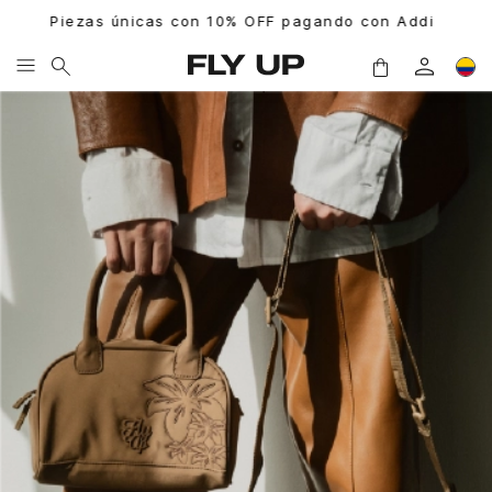
on Addi
3 cuotas 0% ADDI |
Ver más