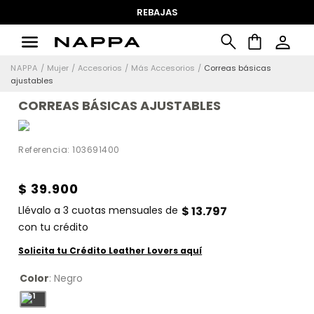
REBAJAS
Mujer
Accesorios
Más Accesorios
Correas básicas
ajustables
CORREAS BÁSICAS AJUSTABLES
Referencia
:
103691400
$
39
.
900
Llévalo a
3
cuotas mensuales de
$
13
.
797
con tu crédito
Solicita tu Crédito Leather Lovers aquí
Color
:
Negro