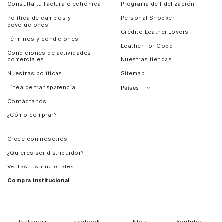
Consulta tu factura electrónica
Programa de fidelización
Política de cambios y
Personal Shopper
devoluciones
Crédito Leather Lovers
Términos y condiciones
Leather For Good
Condiciones de actividades
comerciales
Nuestras tiendas
Nuestras políticas
Sitemap
Línea de transparencia
Países
Contáctanos
Perú
¿Cómo comprar?
Chile
Panamá
Crece con nosotros
Guatemala
¿Quieres ser distribuidor?
Estados Unidos
Ventas Institucionales
Salvador
Compra institucional
Costa Rica
Instagram
Facebook
TikTok
YouTube